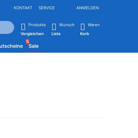
KONTAKT
SERVICE
ANMELDEN
isch erste Ergebnisse. Drücken Sie die Eingabetaste, um alle 
Produkte
Wunsch
Waren
Vergleichen
Liste
Korb
%
utscheine
Sale