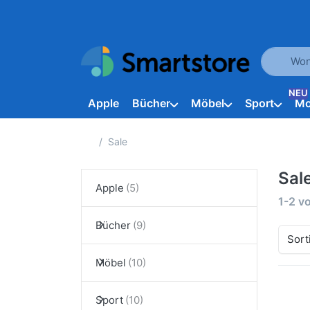
Geben Sie
NEU
Apple
Bücher
Möbel
Sport
M
Startseite
Sale
Sal
Apple
Suche
1-2
v
Bücher
Sort
Möbel
Sport
Dr