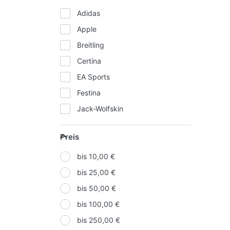
Adidas
Apple
Breitling
Certina
EA Sports
Festina
Jack-Wolfskin
Microsoft
Preis
Preis
Nike
Oakley
bis 10,00 €
Puma
bis 25,00 €
Ray-Ban
bis 50,00 €
Seiko
bis 100,00 €
Sony
bis 250,00 €