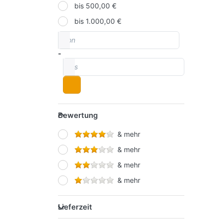
Tissot
bis 500,00 €
Titleist
bis 1.000,00 €
von
Preisspanne
Ubisoft
Warner Home Video Games
-
bis
Bewertung
Bewertung
& mehr
& mehr
& mehr
& mehr
Lieferzeit
Lieferzeit