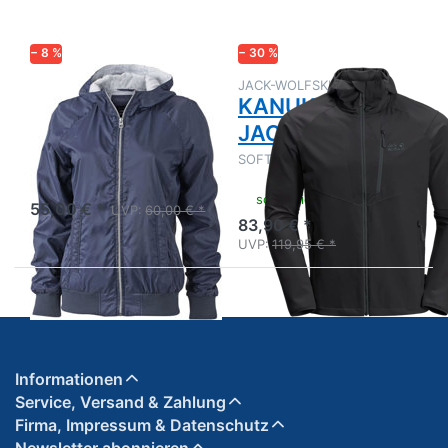
Sport-
POINT
Jacke
JACKET
M
− 8 %
− 30 %
Damen Sport-
JACK-WOLFSKIN
KANUKA POINT
Jacke
JACKET M
SOFTSHELLJACKE MÄNNER
sofort lieferbar
sofort lieferbar
55,00 € *
UVP:
60,00 € *
83,90 € *
UVP:
119,95 € *
Informationen
Service, Versand & Zahlung
Firma, Impressum & Datenschutz