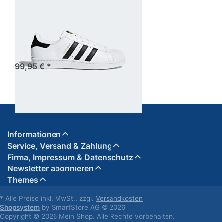
SUPERSTAR
SCHUH
DER STREETWEAR-
KLASSIKER MIT DER SHELL
TOE.
sofort lieferbar
99,95 € *
Informationen
Service, Versand & Zahlung
Firma, Impressum & Datenschutz
Newsletter abonnieren
Themes
* Alle Preise inkl. MwSt., zzgl.
Versandkosten
Shopsystem
by SmartStore AG © 2026
Copyright © 2026 Mein Shop. Alle Rechte vorbehalten.