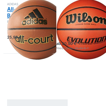
ADIDAS
ADIDAS
All-Court
Evolution High
Basketball
School Game
Basketball
Ein langlebiger Basketball
für alle Oberflächen
Für alle Positionen auf allen
7 Werktage
Spielstufen, Spieltag und
jeden Tag
25,90 € *
7 Werktage
ab 20,90 € *
Niedrigster:
25,90 € *
Drücken Sie
ENTER für
mehr
Optionen zu
SUPERSTAR
SCHUH
ADIDAS